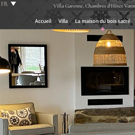
FR
Villa Garenne, Chambres d'Hôtes Vann
EN
Accueil
Villa
La maison du bois sacré
Accueil
Villa
La maison du bois sacré
Chambres
Parking
Tarifs