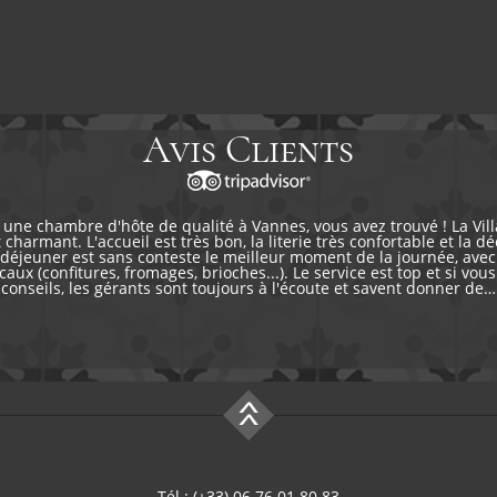
Avis Clients
 une chambre d'hôte de qualité à Vannes, vous avez trouvé ! La Vil
 charmant. L'accueil est très bon, la literie très confortable et la d
-déjeuner est sans conteste le meilleur moment de la journée, ave
caux (confitures, fromages, brioches...). Le service est top et si vou
conseils, les gérants sont toujours à l'écoute et savent donner de…
Tél : (+33) 06 76 01 80 83