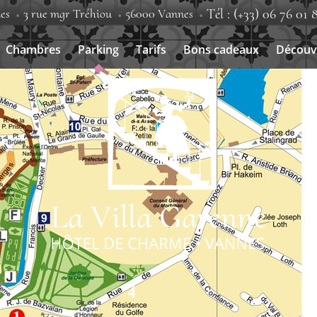
es
3 rue mgr Tréhiou
56000 Vannes
Tél : (+33) 06 76 01 
Chambres
Parking
Tarifs
Bons cadeaux
Découv