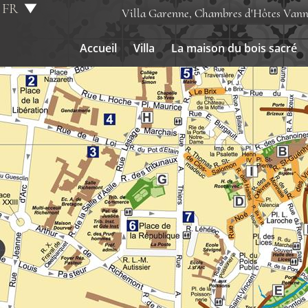
FR
Villa Garenne, Chambres d'Hôtes Vann
EN
Accueil
Villa
La maison du bois sacré
Accueil
Villa
La maison du bois sacré
Chambres
Parking
Tarifs