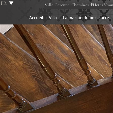
FR
Villa Garenne, Chambres d'Hôtes Vann
EN
Accueil
Villa
La maison du bois sacré
Accueil
Villa
La maison du bois sacré
Chambres
Parking
Tarifs