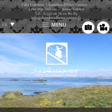
Villa Garenne, Chambres d'Hôtes Vannes
3 rue mgr Tréhiou
56000 Vannes
Tél : (+33) 06 76 01 80 83
info@chambresdhotes-vannes.fr
FR
EN
Accueil
Villa
La maison du bois sacré
Chambres
Parking
Tarifs