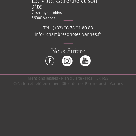
La Villa Garenne et son
gîte
3 rue mgr Tréhiou
56000 Vannes
Tél : (+33) 06 76 01 80 83
info@chambresdhotes-vannes.fr
Nous Suivre
Mentions légales
-
Plan du site
-
Nos Flux RSS
Création et référencement Site internet E-comouest - Vannes