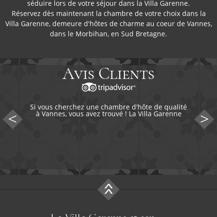
séduire lors de votre séjour dans la Villa Garenne.
Réservez dès maintenant la chambre de votre choix dans la
Villa Garenne, demeure d'hôtes de charme au coeur de Vannes,
dans le Morbihan, en Sud Bretagne.
Avis Clients
Si vous cherchez une chambre d'hôte de qualité
à Vannes, vous avez trouvé ! La Villa Garenne
est un lieu en tous point charmant. L'accueil est
très bon, la literie très confortable et la
décoration très bien pensée. Le petit-déjeuner
est sans conteste le meilleur moment de la
journée, avec une dégustation des produits
locaux (confitures, fromages, brioches...). Le
service est top et si vous avez besoin de
conseils, les gérants sont toujours à l'écoute et
savent donner de…